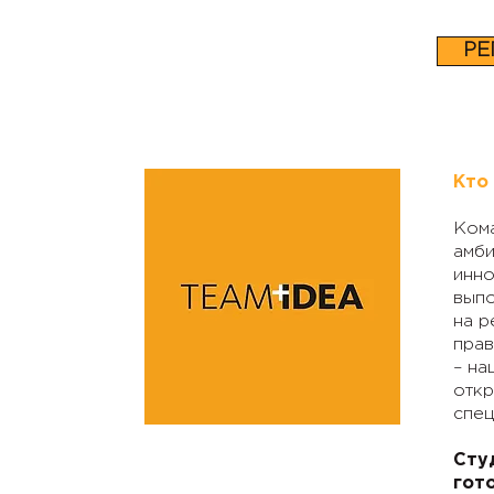
РЕ
Кто
Ком
амби
инно
выпо
на р
прав
– на
откр
спец
Сту
гот